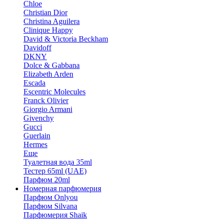
Chloe
Christian Dior
Christina Aguilera
Clinique Happy
David & Victoria Beckham
Davidoff
DKNY
Dolce & Gabbana
Elizabeth Arden
Escada
Escentric Molecules
Franck Olivier
Giorgio Armani
Givenchy
Gucci
Guerlain
Hermes
Еще
Туалетная вода 35ml
Тестер 65ml (UAE)
Парфюм 20ml
Номерная парфюмерия
Парфюм Onlyou
Парфюм Silvana
Парфюмерия Shaik