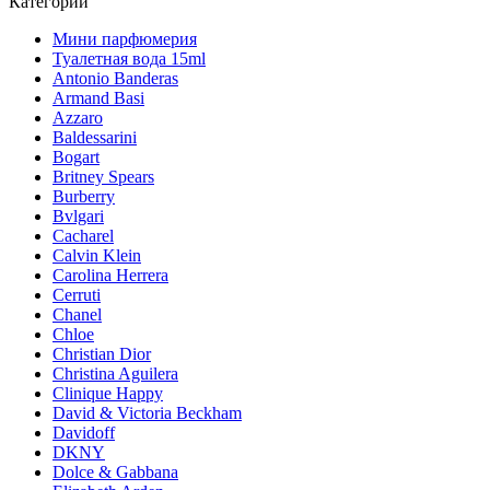
Категории
Мини парфюмерия
Туалетная вода 15ml
Antonio Banderas
Armand Basi
Azzaro
Baldessarini
Bogart
Britney Spears
Burberry
Bvlgari
Cacharel
Calvin Klein
Carolina Herrera
Cerruti
Chanel
Chloe
Christian Dior
Christina Aguilera
Clinique Happy
David & Victoria Beckham
Davidoff
DKNY
Dolce & Gabbana