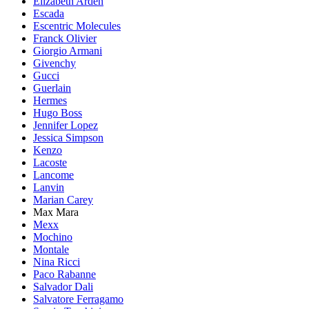
Elizabeth Arden
Escada
Escentric Molecules
Franck Olivier
Giorgio Armani
Givenchy
Gucci
Guerlain
Hermes
Hugo Boss
Jennifer Lopez
Jessica Simpson
Kenzo
Lacoste
Lancome
Lanvin
Marian Carey
Max Mara
Mexx
Mochino
Montale
Nina Ricci
Paco Rabanne
Salvador Dali
Salvatore Ferragamo