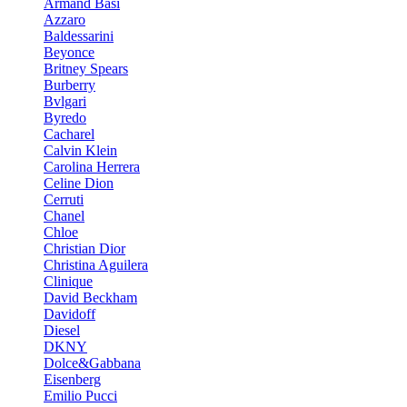
Armand Basi
Azzaro
Baldessarini
Beyonce
Britney Spears
Burberry
Bvlgari
Byredo
Cacharel
Calvin Klein
Carolina Herrera
Celine Dion
Cerruti
Chanel
Chloe
Christian Dior
Christina Aguilera
Clinique
David Beckham
Davidoff
Diesel
DKNY
Dolce&Gabbana
Eisenberg
Emilio Pucci