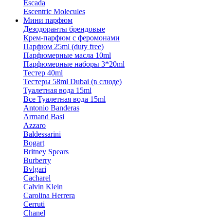
Escada
Escentric Molecules
Мини парфюм
Дезодоранты брендовые
Крем-парфюм с феромонами
Парфюм 25ml (duty free)
Парфюмерные масла 10ml
Парфюмерные наборы 3*20ml
Тестер 40ml
Тестеры 58ml Dubai (в слюде)
Туалетная вода 15ml
Все Туалетная вода 15ml
Antonio Banderas
Armand Basi
Azzaro
Baldessarini
Bogart
Britney Spears
Burberry
Bvlgari
Cacharel
Calvin Klein
Carolina Herrera
Cerruti
Chanel