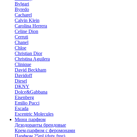
Bvlgari
Byredo
Cacharel
Calvin Klein
Carolina Herrera
Celine Dion
Cerruti
Chanel
Chloe
Christian Dior
Christina Aguilera
Clinique
David Beckham
Davidoff
Diesel
DKNY
Dolce&Gabbana
Eisenberg
Emilio Pucci
Escada
Escentric Molecules
Мини парфюм
Дезодоранты брендовые
Крем-парфюм с феромонами
Парфюм 25ml (duty free)