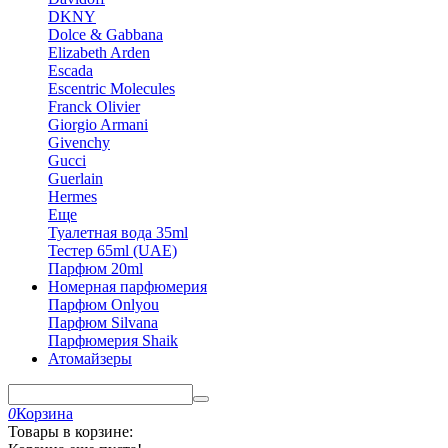
DKNY
Dolce & Gabbana
Elizabeth Arden
Escada
Escentric Molecules
Franck Olivier
Giorgio Armani
Givenchy
Gucci
Guerlain
Hermes
Еще
Туалетная вода 35ml
Тестер 65ml (UAE)
Парфюм 20ml
Номерная парфюмерия
Парфюм Onlyou
Парфюм Silvana
Парфюмерия Shaik
Атомайзеры
0
Корзина
Товары в корзине: