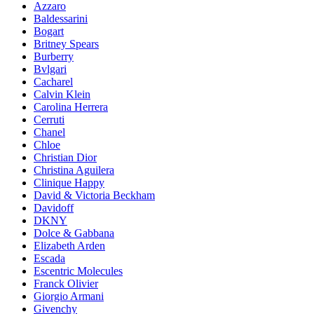
Azzaro
Baldessarini
Bogart
Britney Spears
Burberry
Bvlgari
Cacharel
Calvin Klein
Carolina Herrera
Cerruti
Chanel
Chloe
Christian Dior
Christina Aguilera
Clinique Happy
David & Victoria Beckham
Davidoff
DKNY
Dolce & Gabbana
Elizabeth Arden
Escada
Escentric Molecules
Franck Olivier
Giorgio Armani
Givenchy