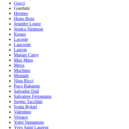
Gucci
Guerlain
Hermes
Hugo Boss
Jennifer Lopez
Jessica Simpson
Kenzo
Lacoste
Lancome
Lanvin
Marian Carey
Max Mara
Mexx
Mochino
Montale
Nina Ricci
Paco Rabanne
Salvador Dali
Salvatore Ferragamo
Sergio Tacchini
Sonia Rykiel
Valentino
Versace
Yohji Yamamoto
Yves Saint Laurent