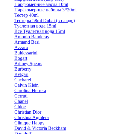
Парфюмерные масла 10ml
Парфюмерные наборы 3*20ml
Тестер 40ml
Тестеры 58ml Dubai (в слюде)
Туалетная вода 15ml
Все Туалетная вода 15ml
Antonio Banderas
Armand Basi
Azzaro
Baldessarini
Bogart
Britney Spears
Burberry
Bvlgari
Cacharel
Calvin Klein
Carolina Herrera
Cerruti
Chanel
Chloe
Christian Dior
Christina Aguilera
Clinique Happy
David & Victoria Beckham
Davidoff