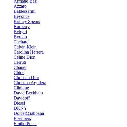
Armand Basi
Azzaro
Baldessarini
Beyonce
Britney Spears
Burberry
Bvlgari
Byredo
Cacharel
Calvin Klein
Carolina Herrera
Celine Dion
Cerruti
Chanel
Chloe
Christian Dior
Christina Aguilera
Clinique
David Beckham
Davidoff
Diesel
DKNY
Dolce&Gabbana
Eisenberg
Emilio Pucci