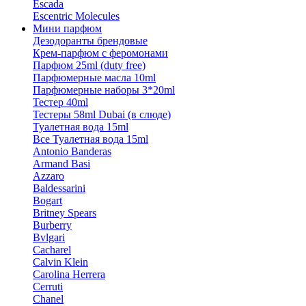
Escada
Escentric Molecules
Мини парфюм
Дезодоранты брендовые
Крем-парфюм с феромонами
Парфюм 25ml (duty free)
Парфюмерные масла 10ml
Парфюмерные наборы 3*20ml
Тестер 40ml
Тестеры 58ml Dubai (в слюде)
Туалетная вода 15ml
Все Туалетная вода 15ml
Antonio Banderas
Armand Basi
Azzaro
Baldessarini
Bogart
Britney Spears
Burberry
Bvlgari
Cacharel
Calvin Klein
Carolina Herrera
Cerruti
Chanel