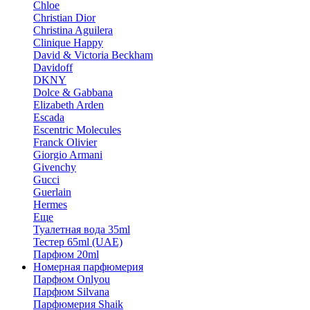
Chloe
Christian Dior
Christina Aguilera
Clinique Happy
David & Victoria Beckham
Davidoff
DKNY
Dolce & Gabbana
Elizabeth Arden
Escada
Escentric Molecules
Franck Olivier
Giorgio Armani
Givenchy
Gucci
Guerlain
Hermes
Еще
Туалетная вода 35ml
Тестер 65ml (UAE)
Парфюм 20ml
Номерная парфюмерия
Парфюм Onlyou
Парфюм Silvana
Парфюмерия Shaik