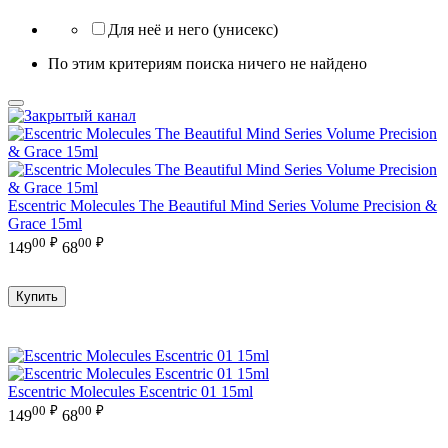
Для неё и него (унисекс)
По этим критериям поиска ничего не найдено
Escentric Molecules The Beautiful Mind Series Volume Precision &
Grace 15ml
00
₽
00
₽
149
68
Купить
Escentric Molecules Escentric 01 15ml
00
₽
00
₽
149
68