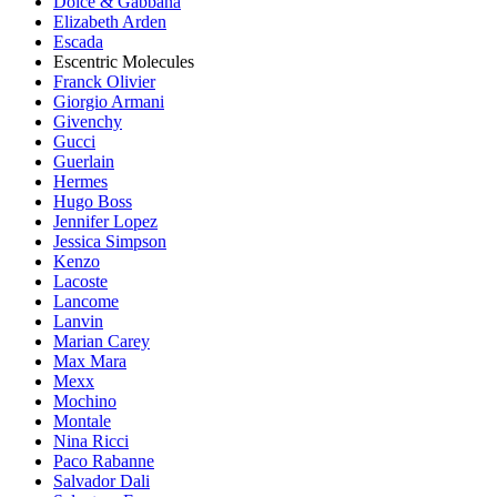
Dolce & Gabbana
Elizabeth Arden
Escada
Escentric Molecules
Franck Olivier
Giorgio Armani
Givenchy
Gucci
Guerlain
Hermes
Hugo Boss
Jennifer Lopez
Jessica Simpson
Kenzo
Lacoste
Lancome
Lanvin
Marian Carey
Max Mara
Mexx
Mochino
Montale
Nina Ricci
Paco Rabanne
Salvador Dali