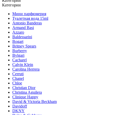
Категории
Категории
Мини парфюмерия
Туалетная вода 15ml
Antonio Banderas
Armand Basi
Azzaro
Baldessarini
Bogart
Britney Spears
Burberry
Bvlgari
Cacharel
Calvin Klein
Carolina Herrera
Cerruti
Chanel
Chloe
Christian Dior
Christina Aguilera
Clinique Happy
David & Victoria Beckham
Davidoff
DKNY