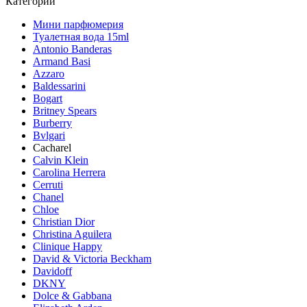
Категории
Мини парфюмерия
Туалетная вода 15ml
Antonio Banderas
Armand Basi
Azzaro
Baldessarini
Bogart
Britney Spears
Burberry
Bvlgari
Cacharel
Calvin Klein
Carolina Herrera
Cerruti
Chanel
Chloe
Christian Dior
Christina Aguilera
Clinique Happy
David & Victoria Beckham
Davidoff
DKNY
Dolce & Gabbana