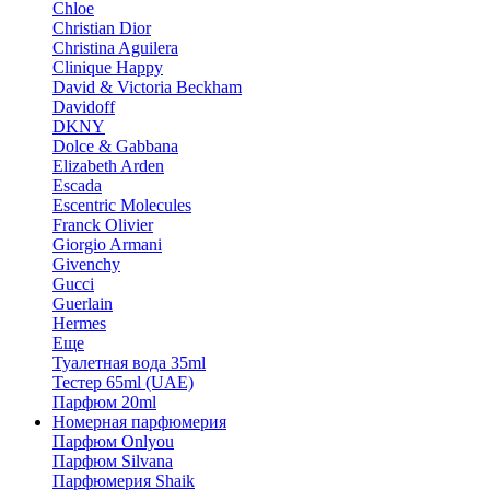
Chloe
Christian Dior
Christina Aguilera
Clinique Happy
David & Victoria Beckham
Davidoff
DKNY
Dolce & Gabbana
Elizabeth Arden
Escada
Escentric Molecules
Franck Olivier
Giorgio Armani
Givenchy
Gucci
Guerlain
Hermes
Еще
Туалетная вода 35ml
Тестер 65ml (UAE)
Парфюм 20ml
Номерная парфюмерия
Парфюм Onlyou
Парфюм Silvana
Парфюмерия Shaik