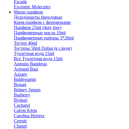
Escada
Escentric Molecules
Мини парфюм
Дезодоранты брендовые
Крем-парфюм с феромонами
Парфюм 25ml (duty free)
Парфюмерные масла 10ml
Парфюмерные наборы 3*20ml
Тестер 40ml
Тестеры 58ml Dubai (в слюде)
Туалетная вода 15ml
Все Туалетная вода 15ml
Antonio Banderas
Armand Basi
Azzaro
Baldessarini
Bogart
Britney Spears
Burberry
Bvlgari
Cacharel
Calvin Klein
Carolina Herrera
Cerruti
Chanel