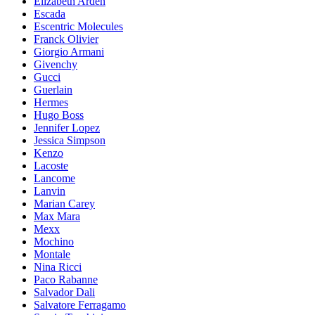
Elizabeth Arden
Escada
Escentric Molecules
Franck Olivier
Giorgio Armani
Givenchy
Gucci
Guerlain
Hermes
Hugo Boss
Jennifer Lopez
Jessica Simpson
Kenzo
Lacoste
Lancome
Lanvin
Marian Carey
Max Mara
Mexx
Mochino
Montale
Nina Ricci
Paco Rabanne
Salvador Dali
Salvatore Ferragamo