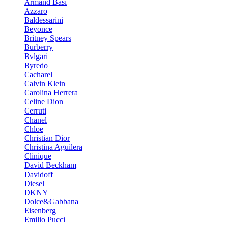
Armand Basi
Azzaro
Baldessarini
Beyonce
Britney Spears
Burberry
Bvlgari
Byredo
Cacharel
Calvin Klein
Carolina Herrera
Celine Dion
Cerruti
Chanel
Chloe
Christian Dior
Christina Aguilera
Clinique
David Beckham
Davidoff
Diesel
DKNY
Dolce&Gabbana
Eisenberg
Emilio Pucci