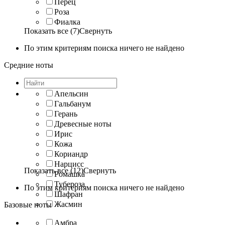
Перец
Роза
Фиалка
Показать все (7)
Свернуть
По этим критериям поиска ничего не найдено
Средние ноты
Апельсин
Гальбанум
Герань
Древесные ноты
Ирис
Кожа
Кориандр
Нарцисс
Показать все (12)
Свернуть
Ромашка
Тубероза
По этим критериям поиска ничего не найдено
Шафран
Жасмин
Базовые ноты
Амбра