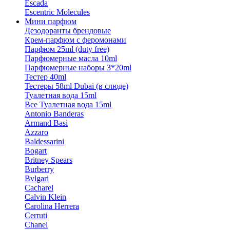
Escada
Escentric Molecules
Мини парфюм
Дезодоранты брендовые
Крем-парфюм с феромонами
Парфюм 25ml (duty free)
Парфюмерные масла 10ml
Парфюмерные наборы 3*20ml
Тестер 40ml
Тестеры 58ml Dubai (в слюде)
Туалетная вода 15ml
Все Туалетная вода 15ml
Antonio Banderas
Armand Basi
Azzaro
Baldessarini
Bogart
Britney Spears
Burberry
Bvlgari
Cacharel
Calvin Klein
Carolina Herrera
Cerruti
Chanel