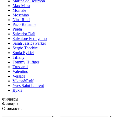
Marina de Bourbon
Max Mara
Montale
Moschino
Nina Ricci
Paco Rabanne
Prada
Salvador Dali
Salvatore Ferragamo
Sarah Jessica Parker
Sergio Tacchini
Sonia Rykiel
Tiffany
Tommy Hilfiger
Trussardi
Valentino
Versace
Viktor&Rolf
Yves Saint Laurent
Духи
Фильтры
Фильтры
Стоимость