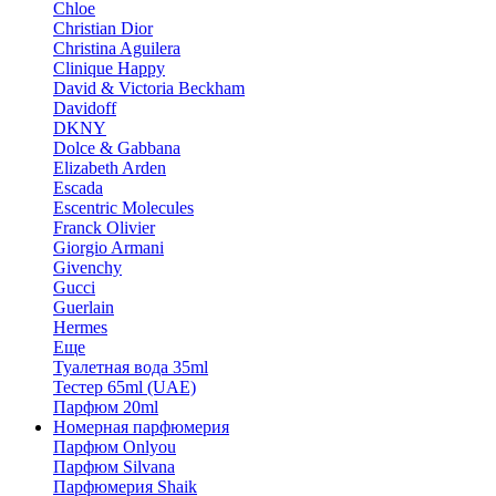
Chloe
Christian Dior
Christina Aguilera
Clinique Happy
David & Victoria Beckham
Davidoff
DKNY
Dolce & Gabbana
Elizabeth Arden
Escada
Escentric Molecules
Franck Olivier
Giorgio Armani
Givenchy
Gucci
Guerlain
Hermes
Еще
Туалетная вода 35ml
Тестер 65ml (UAE)
Парфюм 20ml
Номерная парфюмерия
Парфюм Onlyou
Парфюм Silvana
Парфюмерия Shaik