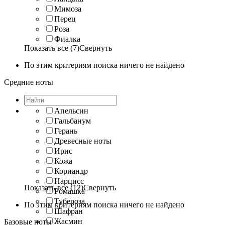
Мимоза
Перец
Роза
Фиалка
Показать все (7)
Свернуть
По этим критериям поиска ничего не найдено
Средние ноты
Апельсин
Гальбанум
Герань
Древесные ноты
Ирис
Кожа
Кориандр
Нарцисс
Показать все (12)
Свернуть
Ромашка
Тубероза
По этим критериям поиска ничего не найдено
Шафран
Жасмин
Базовые ноты