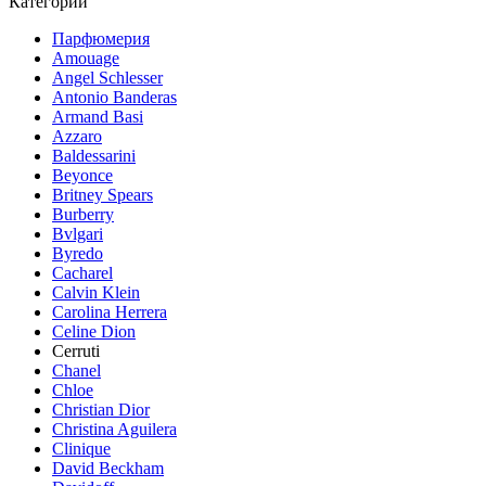
Категории
Парфюмерия
Amouage
Angel Schlesser
Antonio Banderas
Armand Basi
Azzaro
Baldessarini
Beyonce
Britney Spears
Burberry
Bvlgari
Byredo
Cacharel
Calvin Klein
Carolina Herrera
Celine Dion
Cerruti
Chanel
Chloe
Christian Dior
Christina Aguilera
Clinique
David Beckham