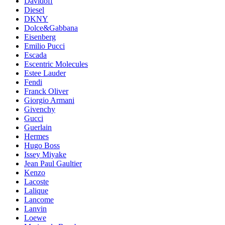
Davidoff
Diesel
DKNY
Dolce&Gabbana
Eisenberg
Emilio Pucci
Escada
Escentric Molecules
Estee Lauder
Fendi
Franck Oliver
Giorgio Armani
Givenchy
Gucci
Guerlain
Hermes
Hugo Boss
Issey Miyake
Jean Paul Gaultier
Kenzo
Lacoste
Lalique
Lancome
Lanvin
Loewe