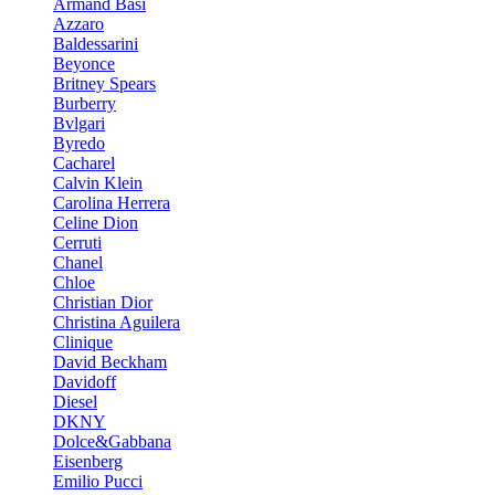
Armand Basi
Azzaro
Baldessarini
Beyonce
Britney Spears
Burberry
Bvlgari
Byredo
Cacharel
Calvin Klein
Carolina Herrera
Celine Dion
Cerruti
Chanel
Chloe
Christian Dior
Christina Aguilera
Clinique
David Beckham
Davidoff
Diesel
DKNY
Dolce&Gabbana
Eisenberg
Emilio Pucci