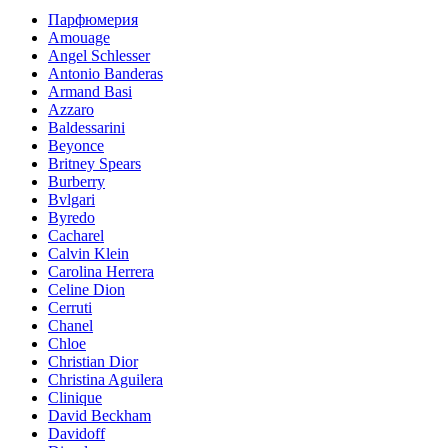
Парфюмерия
Amouage
Angel Schlesser
Antonio Banderas
Armand Basi
Azzaro
Baldessarini
Beyonce
Britney Spears
Burberry
Bvlgari
Byredo
Cacharel
Calvin Klein
Carolina Herrera
Celine Dion
Cerruti
Chanel
Chloe
Christian Dior
Christina Aguilera
Clinique
David Beckham
Davidoff