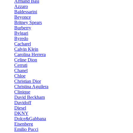
Armand Basi
Azzaro
Baldessarini
Beyonce
Britney Spears
Burberry
Bvlgari
Byredo
Cacharel
Calvin Klein
Carolina Herrera
Celine Dion
Cerruti
Chanel
Chloe
Christian Dior
Christina Aguilera
Clinique
David Beckham
Davidoff
Diesel
DKNY
Dolce&Gabbana
Eisenberg
Emilio Pucci