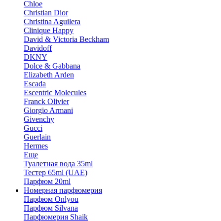
Chloe
Christian Dior
Christina Aguilera
Clinique Happy
David & Victoria Beckham
Davidoff
DKNY
Dolce & Gabbana
Elizabeth Arden
Escada
Escentric Molecules
Franck Olivier
Giorgio Armani
Givenchy
Gucci
Guerlain
Hermes
Еще
Туалетная вода 35ml
Тестер 65ml (UAE)
Парфюм 20ml
Номерная парфюмерия
Парфюм Onlyou
Парфюм Silvana
Парфюмерия Shaik