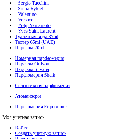
Sergio Tacchini
Sonia Rykiel
Valentino
Versace
Yohji Yamamoto
Yves Saint Laurent
Туалетная вода 35ml
Тестер 65ml (UAE)
Парфюм 20ml
Номерная парфюмерия
Парфюм Onlyou
Парфюм Silvana
Парфюмерия Shaik
Селективная парфюмерия
Атомайзеры
Парфюмерия Евро люкс
Моя учетная запись
Войти
Создать учетную запись
Партнерство