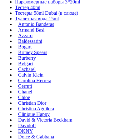
Парфюмерные наборы 3*20ml
Тестер 40ml
Тестеры 58ml Dubai (в слюде)
Туалетная вода 15ml
Antonio Banderas
Armand Basi
Azzaro
Baldessarini
Bogart
Britney Spears
Burberry
Bvlgari
Cacharel
Calvin Klein
Carolina Herrera
Cerruti
Chanel
Chloe
Christian Dior
Christina Aguilera
Clinique Happy
David & Victoria Beckham
Davidoff
DKNY
Dolce & Gabbana