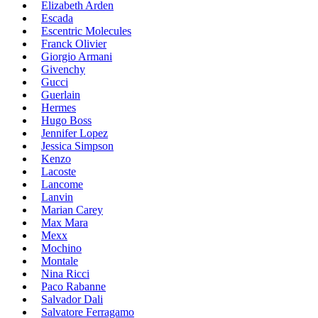
Elizabeth Arden
Escada
Escentric Molecules
Franck Olivier
Giorgio Armani
Givenchy
Gucci
Guerlain
Hermes
Hugo Boss
Jennifer Lopez
Jessica Simpson
Kenzo
Lacoste
Lancome
Lanvin
Marian Carey
Max Mara
Mexx
Mochino
Montale
Nina Ricci
Paco Rabanne
Salvador Dali
Salvatore Ferragamo