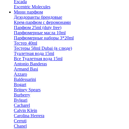
Escada
Escentric Molecules
Мини парфюм
Дезодоранты брендовые
Крем-парфюм с феромонами
Парфюм 25ml (duty free)
Парфюмерные масла 10ml
Парфюмерные наборы 3*20ml
Тестер 40ml
Тестеры 58ml Dubai (в слюде)
Туалетная вода 15ml
Все Туалетная вода 15ml
Antonio Banderas
Armand Basi
Azzaro
Baldessarini
Bogart
Britney Spears
Burberry
Bvlgari
Cacharel
Calvin Klein
Carolina Herrera
Cerruti
Chanel