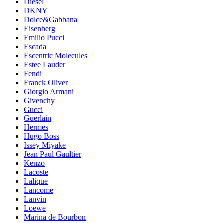
Diesel
DKNY
Dolce&Gabbana
Eisenberg
Emilio Pucci
Escada
Escentric Molecules
Estee Lauder
Fendi
Franck Oliver
Giorgio Armani
Givenchy
Gucci
Guerlain
Hermes
Hugo Boss
Issey Miyake
Jean Paul Gaultier
Kenzo
Lacoste
Lalique
Lancome
Lanvin
Loewe
Marina de Bourbon