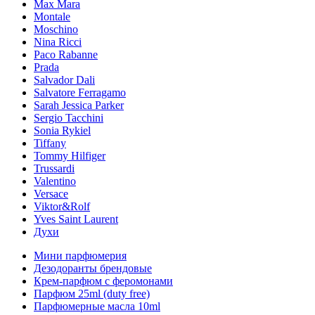
Max Mara
Montale
Moschino
Nina Ricci
Paco Rabanne
Prada
Salvador Dali
Salvatore Ferragamo
Sarah Jessica Parker
Sergio Tacchini
Sonia Rykiel
Tiffany
Tommy Hilfiger
Trussardi
Valentino
Versace
Viktor&Rolf
Yves Saint Laurent
Духи
Мини парфюмерия
Дезодоранты брендовые
Крем-парфюм с феромонами
Парфюм 25ml (duty free)
Парфюмерные масла 10ml