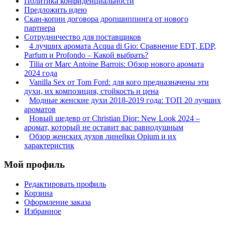
Политика конфиденциальности
Предложить идею
Скан-копии договора дропшиппинга от нового
партнера
Сотрудничество для поставщиков
4 лучших аромата Acqua di Gio: Сравнение EDT, EDP,
Parfum и Profondo – Какой выбрать?
Tilia от Marc Antoine Barrois: Обзор нового аромата
2024 года
Vanilla Sex от Tom Ford: для кого предназначены эти
духи, их композиция, стойкость и цена
Модные женские духи 2018-2019 года: ТОП 20 лучших
ароматов
Новый шедевр от Christian Dior: New Look 2024 –
аромат, который не оставит вас равнодушным
Обзор женских духов линейки Opium и их
характеристик
Мой профиль
Редактировать профиль
Корзина
Оформление заказа
Избранное