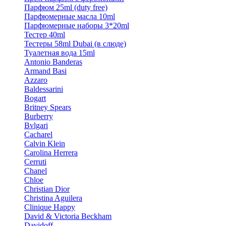
Парфюм 25ml (duty free)
Парфюмерные масла 10ml
Парфюмерные наборы 3*20ml
Тестер 40ml
Тестеры 58ml Dubai (в слюде)
Туалетная вода 15ml
Antonio Banderas
Armand Basi
Azzaro
Baldessarini
Bogart
Britney Spears
Burberry
Bvlgari
Cacharel
Calvin Klein
Carolina Herrera
Cerruti
Chanel
Chloe
Christian Dior
Christina Aguilera
Clinique Happy
David & Victoria Beckham
Davidoff