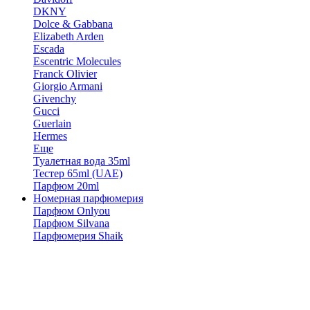
DKNY
Dolce & Gabbana
Elizabeth Arden
Escada
Escentric Molecules
Franck Olivier
Giorgio Armani
Givenchy
Gucci
Guerlain
Hermes
Еще
Туалетная вода 35ml
Тестер 65ml (UAE)
Парфюм 20ml
Номерная парфюмерия
Парфюм Onlyou
Парфюм Silvana
Парфюмерия Shaik