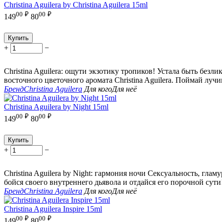
Christina Aguilera by Christina Aguilera 15ml
00
₽
00
₽
149
80
Купить
+
−
Christina Aguilera: ощути экзотику тропиков! Устала быть б
восточного цветочного аромата Christina Aguilera. Поймай лучи
Бренд
Christina Aguilera
Для кого
Для неё
Christina Aguilera by Night 15ml
00
₽
00
₽
149
80
Купить
+
−
Christina Aguilera by Night: гармония ночи Сексуальность, гла
бойся своего внутреннего дьявола и отдайся его порочной сути!
Бренд
Christina Aguilera
Для кого
Для неё
Christina Aguilera Inspire 15ml
00
₽
00
₽
149
80