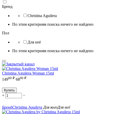
Бренд
Christina Aguilera
По этим критериям поиска ничего не найдено
Пол
Для неё
По этим критериям поиска ничего не найдено
Christina Aguilera Woman 15ml
00
₽
00
₽
149
68
Купить
+
−
Бренд
Christina Aguilera
Для кого
Для неё