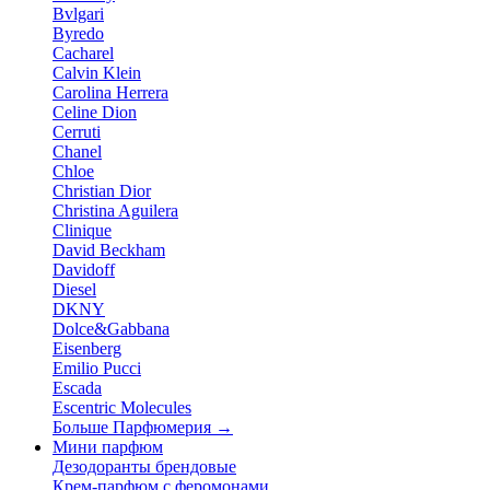
Bvlgari
Byredo
Cacharel
Calvin Klein
Carolina Herrera
Celine Dion
Cerruti
Chanel
Chloe
Christian Dior
Christina Aguilera
Clinique
David Beckham
Davidoff
Diesel
DKNY
Dolce&Gabbana
Eisenberg
Emilio Pucci
Escada
Escentric Molecules
Больше Парфюмерия
→
Мини парфюм
Дезодоранты брендовые
Крем-парфюм с феромонами