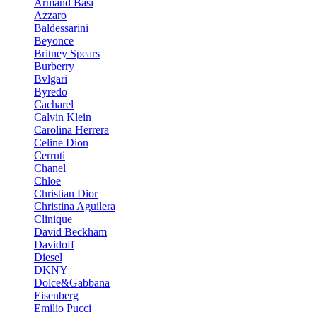
Armand Basi
Azzaro
Baldessarini
Beyonce
Britney Spears
Burberry
Bvlgari
Byredo
Cacharel
Calvin Klein
Carolina Herrera
Celine Dion
Cerruti
Chanel
Chloe
Christian Dior
Christina Aguilera
Clinique
David Beckham
Davidoff
Diesel
DKNY
Dolce&Gabbana
Eisenberg
Emilio Pucci