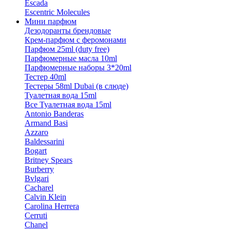
Escada
Escentric Molecules
Мини парфюм
Дезодоранты брендовые
Крем-парфюм с феромонами
Парфюм 25ml (duty free)
Парфюмерные масла 10ml
Парфюмерные наборы 3*20ml
Тестер 40ml
Тестеры 58ml Dubai (в слюде)
Туалетная вода 15ml
Все Туалетная вода 15ml
Antonio Banderas
Armand Basi
Azzaro
Baldessarini
Bogart
Britney Spears
Burberry
Bvlgari
Cacharel
Calvin Klein
Carolina Herrera
Cerruti
Chanel