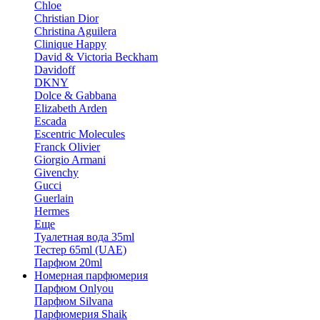
Chloe
Christian Dior
Christina Aguilera
Clinique Happy
David & Victoria Beckham
Davidoff
DKNY
Dolce & Gabbana
Elizabeth Arden
Escada
Escentric Molecules
Franck Olivier
Giorgio Armani
Givenchy
Gucci
Guerlain
Hermes
Еще
Туалетная вода 35ml
Тестер 65ml (UAE)
Парфюм 20ml
Номерная парфюмерия
Парфюм Onlyou
Парфюм Silvana
Парфюмерия Shaik