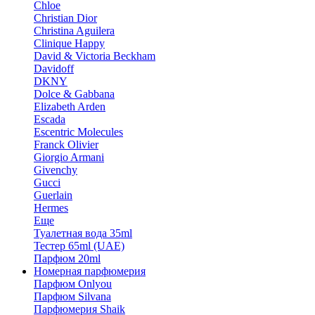
Chloe
Christian Dior
Christina Aguilera
Clinique Happy
David & Victoria Beckham
Davidoff
DKNY
Dolce & Gabbana
Elizabeth Arden
Escada
Escentric Molecules
Franck Olivier
Giorgio Armani
Givenchy
Gucci
Guerlain
Hermes
Еще
Туалетная вода 35ml
Тестер 65ml (UAE)
Парфюм 20ml
Номерная парфюмерия
Парфюм Onlyou
Парфюм Silvana
Парфюмерия Shaik