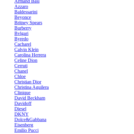
Armand Basi
Azzaro
Baldessarini
Beyonce
Britney Spears
Burberry
Bvlgari
Byredo
Cacharel
Calvin Klein
Carolina Herrera
Celine Dion
Cerruti
Chanel
Chloe
Christian Dior
Christina Aguilera
Clinique
David Beckham
Davidoff
Diesel
DKNY
Dolce&Gabbana
Eisenberg
Emilio Pucci