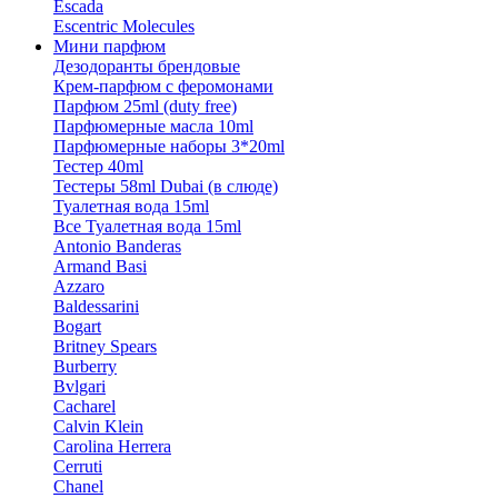
Escada
Escentric Molecules
Мини парфюм
Дезодоранты брендовые
Крем-парфюм с феромонами
Парфюм 25ml (duty free)
Парфюмерные масла 10ml
Парфюмерные наборы 3*20ml
Тестер 40ml
Тестеры 58ml Dubai (в слюде)
Туалетная вода 15ml
Все Туалетная вода 15ml
Antonio Banderas
Armand Basi
Azzaro
Baldessarini
Bogart
Britney Spears
Burberry
Bvlgari
Cacharel
Calvin Klein
Carolina Herrera
Cerruti
Chanel