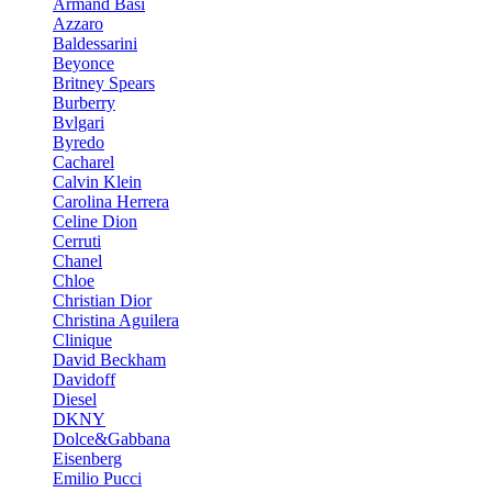
Armand Basi
Azzaro
Baldessarini
Beyonce
Britney Spears
Burberry
Bvlgari
Byredo
Cacharel
Calvin Klein
Carolina Herrera
Celine Dion
Cerruti
Chanel
Chloe
Christian Dior
Christina Aguilera
Clinique
David Beckham
Davidoff
Diesel
DKNY
Dolce&Gabbana
Eisenberg
Emilio Pucci