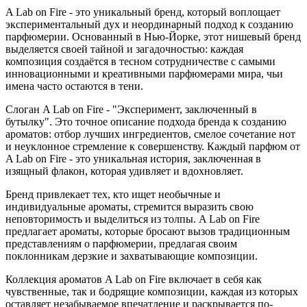
A Lab on Fire - это уникальный бренд, который воплощает
экспериментальный дух и неординарный подход к созданию
парфюмерии. Основанный в Нью-Йорке, этот нишевый бренд
выделяется своей тайной и загадочностью: каждая
композиция создаётся в тесном сотрудничестве с самыми
инновационными и креативными парфюмерами мира, чьи
имена часто остаются в тени.
Слоган A Lab on Fire - "Эксперимент, заключенный в
бутылку". Это точное описание подхода бренда к созданию
ароматов: отбор лучших ингредиентов, смелое сочетание нот
и неуклонное стремление к совершенству. Каждый парфюм от
A Lab on Fire - это уникальная история, заключенная в
изящный флакон, которая удивляет и вдохновляет.
Бренд привлекает тех, кто ищет необычные и
индивидуальные ароматы, стремится выразить свою
неповторимость и выделиться из толпы. A Lab on Fire
предлагает ароматы, которые бросают вызов традиционным
представлениям о парфюмерии, предлагая своим
поклонникам дерзкие и захватывающие композиции.
Коллекция ароматов A Lab on Fire включает в себя как
чувственные, так и бодрящие композиции, каждая из которых
оставляет незабываемое впечатление и раскрывается по-