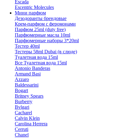
Escada
Escentric Molecules
Мини парфюм
Дезодоранты брендовые
Крем-парфюм с феромонами
Парфюм 25ml (duty free)
Парфюмерные масла 10ml
Парфюмерные наборы 3*20ml
Тестер 40ml
Тестеры 58ml Dubai (в слюде)
Туалетная вода 15ml
Все Туалетная вода 15ml
Antonio Banderas
Armand Basi
Azzaro
Baldessarini
Bogart
Britney Spears
Burberry
Bvlgari
Cacharel
Calvin Klein
Carolina Herrera
Cerruti
Chanel