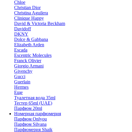
Chloe
Christian Dior
Christina Aguilera
Clinique Happy
David & Victoria Beckham
Davidoff
DKNY
Dolce & Gabbana
Elizabeth Arden
Escada
Escentric Molecules
Franck Olivier
Giorgio Armani
Givenchy
Gucci
Guerlain
Hermes
Еще
Туалетная вода 35ml
Тестер 65ml (UAE)
Парфюм 20ml
Номерная парфюмерия
Парфюм Onlyou
Парфюм Silvana
Парфюмерия Shaik