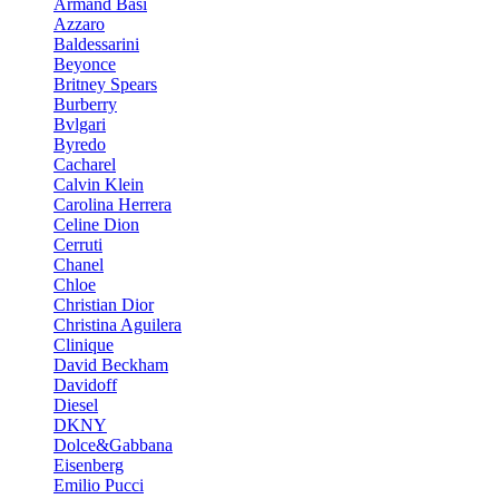
Armand Basi
Azzaro
Baldessarini
Beyonce
Britney Spears
Burberry
Bvlgari
Byredo
Cacharel
Calvin Klein
Carolina Herrera
Celine Dion
Cerruti
Chanel
Chloe
Christian Dior
Christina Aguilera
Clinique
David Beckham
Davidoff
Diesel
DKNY
Dolce&Gabbana
Eisenberg
Emilio Pucci