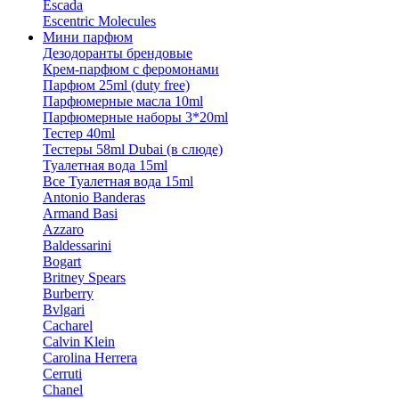
Escada
Escentric Molecules
Мини парфюм
Дезодоранты брендовые
Крем-парфюм с феромонами
Парфюм 25ml (duty free)
Парфюмерные масла 10ml
Парфюмерные наборы 3*20ml
Тестер 40ml
Тестеры 58ml Dubai (в слюде)
Туалетная вода 15ml
Все Туалетная вода 15ml
Antonio Banderas
Armand Basi
Azzaro
Baldessarini
Bogart
Britney Spears
Burberry
Bvlgari
Cacharel
Calvin Klein
Carolina Herrera
Cerruti
Chanel