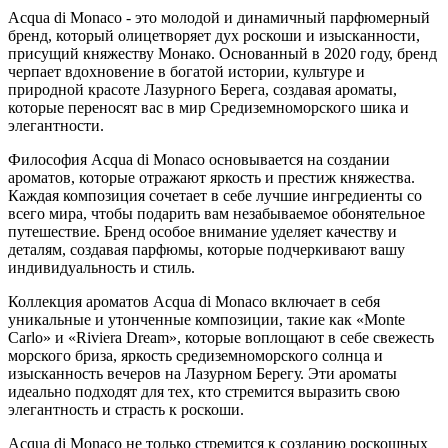
Acqua di Monaco - это молодой и динамичный парфюмерный
бренд, который олицетворяет дух роскоши и изысканности,
присущий княжеству Монако. Основанный в 2020 году, бренд
черпает вдохновение в богатой истории, культуре и
природной красоте Лазурного Берега, создавая ароматы,
которые переносят вас в мир Средиземноморского шика и
элегантности.
Философия Acqua di Monaco основывается на создании
ароматов, которые отражают яркость и престиж княжества.
Каждая композиция сочетает в себе лучшие ингредиенты со
всего мира, чтобы подарить вам незабываемое обонятельное
путешествие. Бренд особое внимание уделяет качеству и
деталям, создавая парфюмы, которые подчеркивают вашу
индивидуальность и стиль.
Коллекция ароматов Acqua di Monaco включает в себя
уникальные и утонченные композиции, такие как «Monte
Carlo» и «Riviera Dream», которые воплощают в себе свежесть
морского бриза, яркость средиземноморского солнца и
изысканность вечеров на Лазурном Берегу. Эти ароматы
идеально подходят для тех, кто стремится выразить свою
элегантность и страсть к роскоши.
Acqua di Monaco не только стремится к созданию роскошных