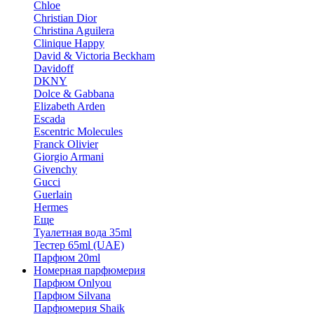
Chloe
Christian Dior
Christina Aguilera
Clinique Happy
David & Victoria Beckham
Davidoff
DKNY
Dolce & Gabbana
Elizabeth Arden
Escada
Escentric Molecules
Franck Olivier
Giorgio Armani
Givenchy
Gucci
Guerlain
Hermes
Еще
Туалетная вода 35ml
Тестер 65ml (UAE)
Парфюм 20ml
Номерная парфюмерия
Парфюм Onlyou
Парфюм Silvana
Парфюмерия Shaik